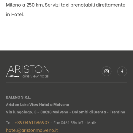
Milano a 250 km. Servizi taxi prenotabili direttamente
in Hotel.
BALENO S.R.L.
Ariston Lake View Hotel a Molveno
Via lungolago, 3 - 38018 Molveno - Dolomiti di Brenta - Trentino
+39 0461 586907
Tel.:
- Fax 0461 586167 - Mail:
hotel@aristonmolveno.it